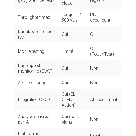
géographique tests
régions
cloud
Jusqu'à 12
Plan-
Throughput max
500 VUs
dépendant
Dashboard temps
Oui
Oui
réel
Oui
Mobile testing
Limité
(TouchTest)
Page speed
Oui
Non
monitoring (CWV)
API monitoring
Oui
Non
Oui (CLI +
Intégration CI/CD
GitHub
API seulement
Action)
Analyse générée
Oui (tous
Non
par IA
plans)
Plateforme