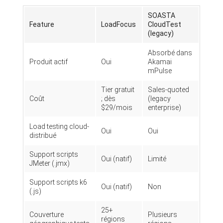
SOASTA
Feature
LoadFocus
CloudTest
(legacy)
Absorbé dans
Produit actif
Oui
Akamai
mPulse
Tier gratuit
Sales-quoted
Coût
; dès
(legacy
$29/mois
enterprise)
Load testing cloud-
Oui
Oui
distribué
Support scripts
Oui (natif)
Limité
JMeter (.jmx)
Support scripts k6
Oui (natif)
Non
(.js)
25+
Couverture
Plusieurs
régions