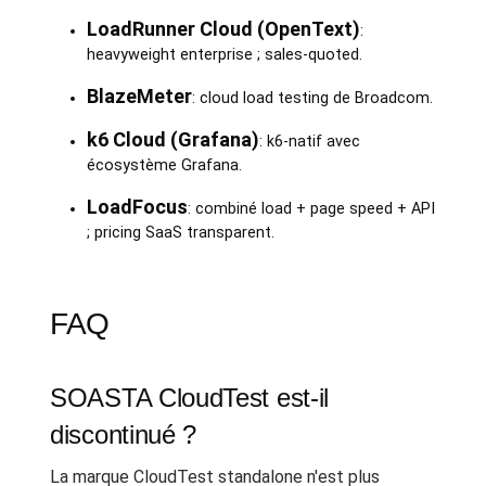
LoadRunner Cloud (OpenText)
:
heavyweight enterprise ; sales-quoted.
BlazeMeter
: cloud load testing de Broadcom.
k6 Cloud (Grafana)
: k6-natif avec
écosystème Grafana.
LoadFocus
: combiné load + page speed + API
; pricing SaaS transparent.
FAQ
SOASTA CloudTest est-il
discontinué ?
La marque CloudTest standalone n'est plus