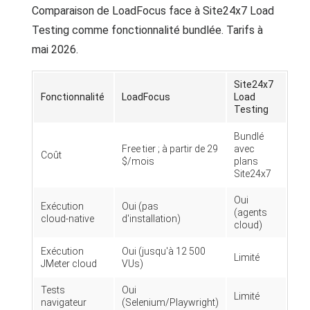
Comparaison de LoadFocus face à Site24x7 Load
Testing comme fonctionnalité bundlée. Tarifs à
mai 2026.
Site24x7
Fonctionnalité
LoadFocus
Load
Testing
Bundlé
Free tier ; à partir de 29
avec
Coût
$/mois
plans
Site24x7
Oui
Exécution
Oui (pas
(agents
cloud-native
d'installation)
cloud)
Exécution
Oui (jusqu'à 12 500
Limité
JMeter cloud
VUs)
Tests
Oui
Limité
navigateur
(Selenium/Playwright)