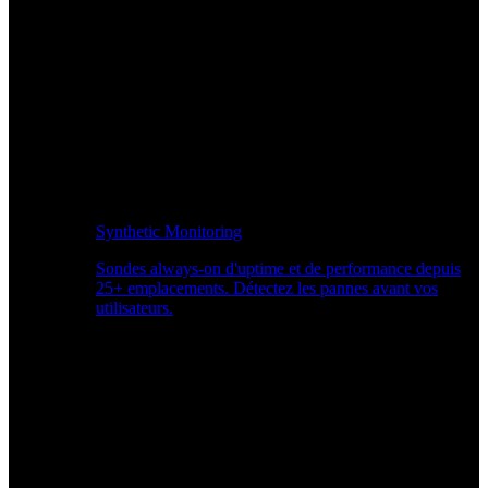
Synthetic Monitoring
Sondes always-on d'uptime et de performance depuis
25+ emplacements. Détectez les pannes avant vos
utilisateurs.
Surveiller les performances du site Web