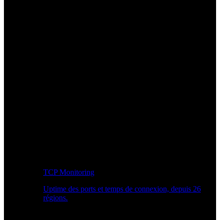
TCP Monitoring
Uptime des ports et temps de connexion, depuis 26
régions.
Workflow développeur