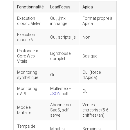
Fonctionnalité
LoadFocus
Apica
Exécution
Oui, .jmx
Format propre à
cloud JMeter
inchangé
Apica
Exécution
Oui, scripts .js
Non
cloud k6
Profondeur
Lighthouse
Core Web
Basique
complet
Vitals
Monitoring
Oui (force
Oui
synthétique
d'Apica)
Monitoring
Multi-step +
Oui
d'API
JSON
path
Abonnement
Ventes
Modèle
SaaS, self-
entreprise (5-6
tarifaire
serve
chiffres/an)
Temps de
Minutes
Semaines