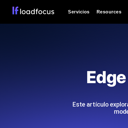
Servicios
Resources
Prueba de carga
Vea cómo funcionan sus sitios web o
Documentación
Le ayudaremos a comenzar
k6 pruebas de carga
Ejecuta pruebas de carga k6 JavaSc
Glosario
Edge
ubicaciones cloud con análisis de IA
Explorar categorías de
glosario
Load Testing Services
Alternativas
Load testing liderado por expertos: e
Explorar categorías de
los ejecutamos a escala y entregamo
alternativas
Este artículo explor
mode
Supervisión del rendimient