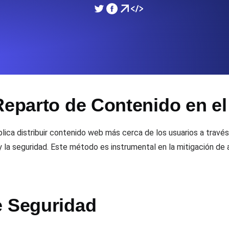
miento de su sitio web.
Monitorear la velocidad
SSL Monitoring
 APIs. Gratis para empezar.
Checks automáticos de cert
Gratis para empezar.
Reparto de Contenido en e
DNS Monitoring
 y tareas programadas. Gratis
DNS monitoring con comprob
empezar.
lica distribuir contenido web más cerca de los usuarios a través
d y la seguridad. Este método es instrumental en la mitigación d
Monitoring as Code
xión, desde 26 regiones.
Monitores como YAML, J
e Seguridad