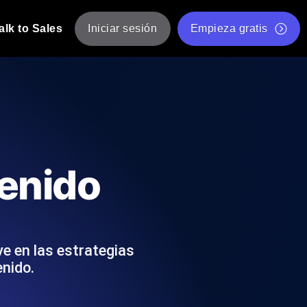
alk to Sales
Iniciar sesión
Empieza gratis
JMeter
eba de JMeter desde múltiples ubicaciones.
Prueba de velocidad de sitio web gratis
Herramienta gratuita de prueba de carga
de Carga con IA
 instantánea y útil adaptada a su stack
Validador de scripts JMeter gratuito
enido
Comprobador de estado de API
g
Comprobador de Core Web Vitals
e y rendimiento desde 25+ ubicaciones.
Lista de herramientas web gratuitas
us usuarios.
ve en las estrategias
nido.
Is