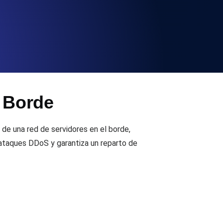
 y funcionalidad de la API
ificados SSL y alertas de caducidad.
l Borde
ación de registros y alertas. Gratis para
 de una red de servidores en el borde,
e ataques DDoS y garantiza un reparto de
S y MCP