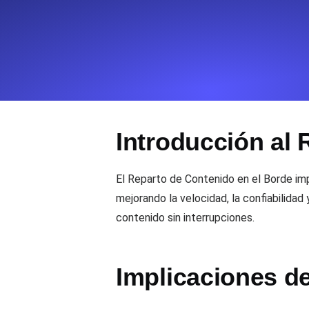
Supervise la información y el rendi
Uptime Monitoring
Uptime Monitoring para sitios web y
Introducción al 
Cron Job Monitoring
Heartbeat monitoring para cron jobs
para empezar.
El Reparto de Contenido en el Borde imp
mejorando la velocidad, la confiabilida
contenido sin interrupciones.
TCP Monitoring
Uptime de puertos y tiempo de cone
Implicaciones d