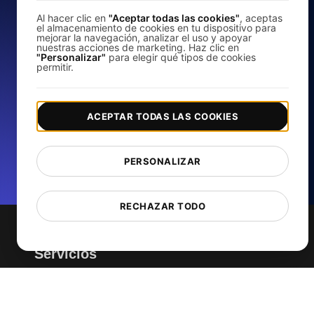
web gratis
Al hacer clic en
"Aceptar todas las cookies"
, aceptas
el almacenamiento de cookies en tu dispositivo para
mejorar la navegación, analizar el uso y apoyar
nuestras acciones de marketing. Haz clic en
"Personalizar"
para elegir qué tipos de cookies
permitir.
Analice la velocidad de carga de su sitio web y
mejore su rendimiento con nuestro comprobador de
velocidad de página gratuito.
ACEPTAR TODAS LAS COOKIES
Comience a probar ahora
PERSONALIZAR
*No se requiere tarjeta de crédito. Plan gratuito incluido; 7 días
de prueba gratis en los planes de pago.
RECHAZAR TODO
Servicios
Supervisión del rendimiento del sitio web
Prueba de carga