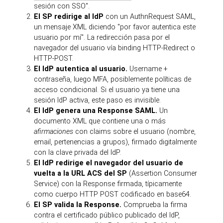
sesión con SSO".
El SP redirige al IdP
con un AuthnRequest SAML,
un mensaje XML diciendo "por favor autentica este
usuario por mí". La redirección pasa por el
navegador del usuario vía binding HTTP-Redirect o
HTTP-POST.
El IdP autentica al usuario.
Username +
contraseña, luego MFA, posiblemente políticas de
acceso condicional. Si el usuario ya tiene una
sesión IdP activa, este paso es invisible.
El IdP genera una Response SAML.
Un
documento XML que contiene una o más
afirmaciones
con claims sobre el usuario (nombre,
email, pertenencias a grupos), firmado digitalmente
con la clave privada del IdP.
El IdP redirige el navegador del usuario de
vuelta a la URL ACS del SP
(Assertion Consumer
Service) con la Response firmada, típicamente
como cuerpo HTTP POST codificado en base64.
El SP valida la Response.
Comprueba la firma
contra el certificado público publicado del IdP,