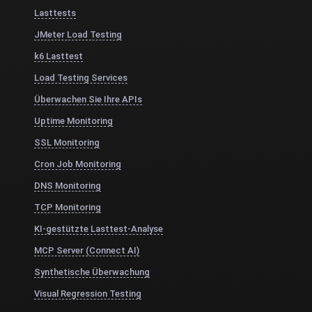
Lasttests
JMeter Load Testing
k6 Lasttest
Load Testing Services
Überwachen Sie Ihre APIs
Uptime Monitoring
SSL Monitoring
Cron Job Monitoring
DNS Monitoring
TCP Monitoring
KI-gestützte Lasttest-Analyse
MCP Server (Connect AI)
Synthetische Überwachung
Visual Regression Testing