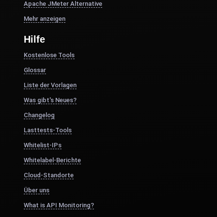
Apache JMeter Alternative
Mehr anzeigen
Hilfe
Kostenlose Tools
Glossar
Liste der Vorlagen
Was gibt's Neues?
Changelog
Lasttests-Tools
Whitelist-IPs
Whitelabel-Berichte
Cloud-Standorte
Über uns
What is API Monitoring?