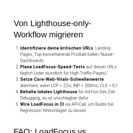
Von Lighthouse-only-
Workflow migrieren
Identifiziere deine kritischen URLs
: Landing-
Pages, Top-konvertierende Produkt-Seiten, Nutzer-
Dashboards.
Plane LoadFocus-Speed-Tests
auf diesen URLs
täglich (oder stündlich für High-Traffic-Pages).
Setze Core-Web-Vitals-Schwellenwerte
:
alarmiere, wenn LCP > 2,5s, INP > 200ms, CLS > 0,1.
Behalte lokales Lighthouse
für Ad-hoc-Dev-Zeit-
Debugging, es ist unschlagbar dafür.
Wire LoadFocus in CI
via API-Call, um Builds bei
Regression fehlschlagen zu lassen.
FAQ: LoadFocus vs