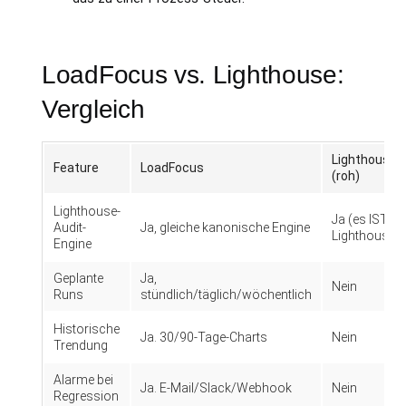
LoadFocus vs. Lighthouse:
Vergleich
Lighthouse
Feature
LoadFocus
(roh)
Lighthouse-
Ja (es IST
Audit-
Ja, gleiche kanonische Engine
Lighthouse)
Engine
Geplante
Ja,
Nein
Runs
stündlich/täglich/wöchentlich
Historische
Ja. 30/90-Tage-Charts
Nein
Trendung
Alarme bei
Ja. E-Mail/Slack/Webhook
Nein
Regression