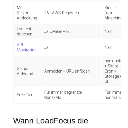
Multi-
Single
Region-
26+ AWS-Regionen
(deine
Abdeckung
Maschine)
Lasttest
Ja. JMeter + k6
Nein
daneben
API-
Ja
Nein
Monitoring
npm install
+ Skript +
Setup-
Anmelden + URL einfügen
Cron +
Aufwand
Storage +
UI
Für immer, begrenzte
Für immer,
Free-Tier
Runs/Mo
nur manuell
Wann LoadFocus die