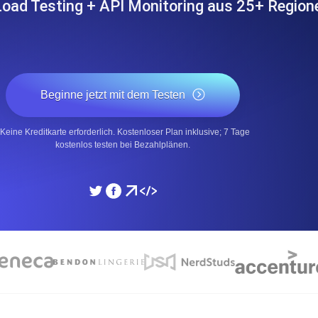
Load Testing + API Monitoring aus 25+ Region
icke und Leistung mithilfe des
Überwachen Sie die Ges
SSL Monitoring
APIs. Kostenlos starten.
Automatische SSL-Zertifik
Beginne jetzt mit dem Testen
Kostenlos starten.
Keine Kreditkarte erforderlich. Kostenloser Plan inklusive; 7 Tage
DNS Monitoring
kostenlos testen bei Bezahlplänen.
nd geplante Tasks. Kostenlos
DNS Monitoring mit Record-
Monitoring as Code
üft aus 26 Regionen.
Monitore als YAML, JS u