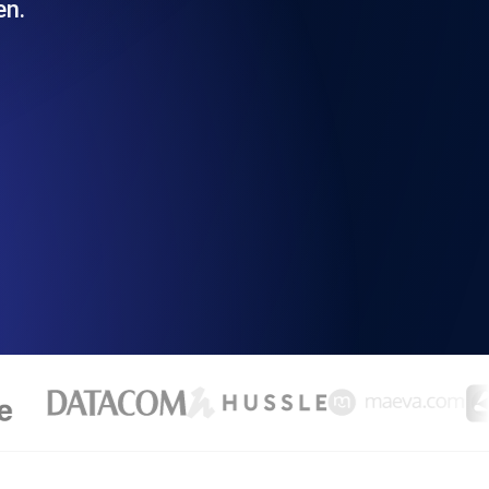
en.
chwindigkeit und Funktionalität der API
ats-Checks und Ablauf-Warnungen.
Checks und Alerts. Kostenlos starten.
nd MCP