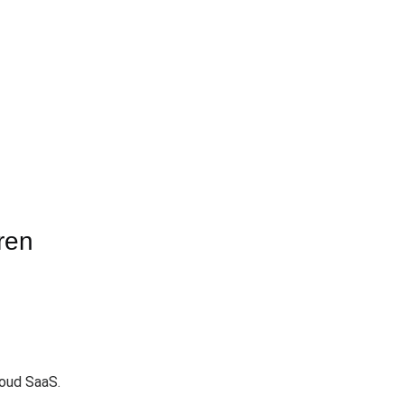
ren
loud SaaS.