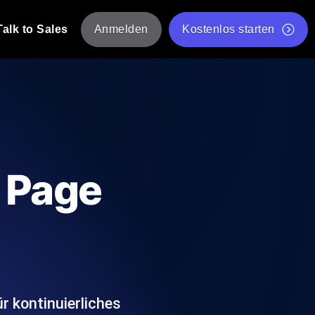
Talk to Sales
Anmelden
Kostenlos starten
tskripte von mehreren Standorten aus.
Kostenloser Websitespeed-Test
Kostenloses Lasttest-Tool
t-Analyse
ormance-Einblicke, die auf Ihren Tech-
Kostenloses JMeter Test Skript-Validierungstool
 Page
API-Statusprüfer
g
Core Web Vitals Checker
rformance-Probes aus 25+ Standorten.
Liste kostenloser Web-Tools
utzer es tun.
 kontinuierliches
hre APIs