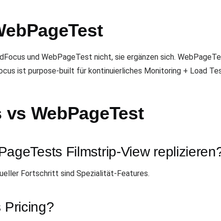
 WebPageTest
dFocus und WebPageTest nicht, sie ergänzen sich. WebPageTest 
s ist purpose-built für kontinuierliches Monitoring + Load Tes
 vs WebPageTest
geTests Filmstrip-View replizieren
eller Fortschritt sind Spezialität-Features.
 Pricing?