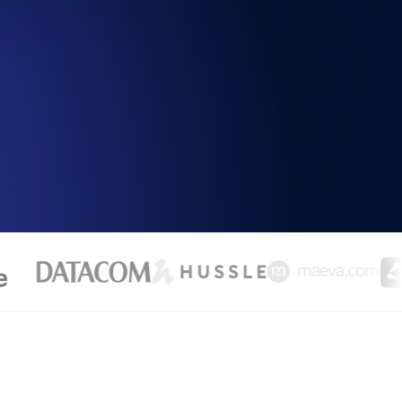
chwindigkeit und Funktionalität der API
ats-Checks und Ablauf-Warnungen.
Checks und Alerts. Kostenlos starten.
nd MCP