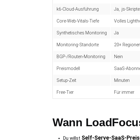
k6-Cloud-Ausführung
Ja, .js-Skripte
Core-Web-Vitals-Tiefe
Volles Light
Synthetisches Monitoring
Ja
Monitoring-Standorte
20+ Regione
BGP-/Routen-Monitoring
Nein
Preismodell
SaaS-Abonne
Setup-Zeit
Minuten
Free-Tier
Für immer
Wann LoadFocus 
Self-Serve-SaaS-Preis
Du willst