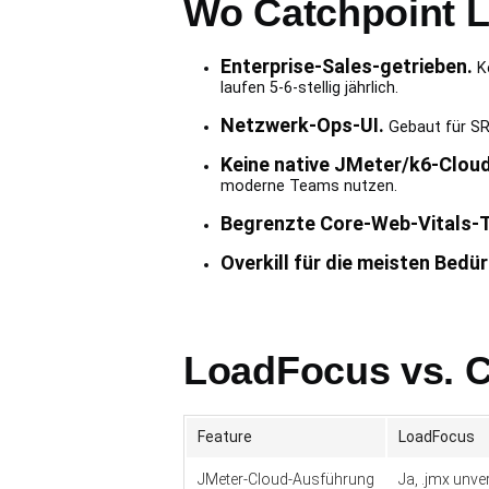
Wo Catchpoint L
Enterprise-Sales-getrieben.
Ke
laufen 5-6-stellig jährlich.
Netzwerk-Ops-UI.
Gebaut für SRE
Keine native JMeter/k6-Clou
moderne Teams nutzen.
Begrenzte Core-Web-Vitals-T
Overkill für die meisten Bedür
LoadFocus vs. C
Feature
LoadFocus
JMeter-Cloud-Ausführung
Ja, .jmx unve