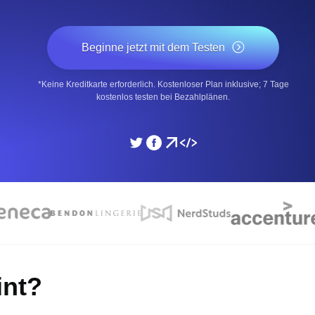
icke und Leistung mithilfe des
Überwachen Sie die Ges
Beginne jetzt mit dem Testen
SSL Monitoring
*Keine Kreditkarte erforderlich. Kostenloser Plan inklusive; 7 Tage
APIs. Kostenlos starten.
Automatische SSL-Zertifik
kostenlos testen bei Bezahlplänen.
Kostenlos starten.
DNS Monitoring
nd geplante Tasks. Kostenlos
DNS Monitoring mit Record-
Monitoring as Code
üft aus 26 Regionen.
Monitore als YAML, JS u
int?