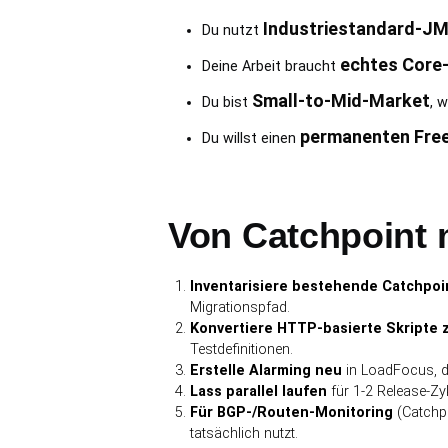
Industriestandard-JM
Du nutzt
echtes Core
Deine Arbeit braucht
Small-to-Mid-Market
Du bist
, 
permanenten Free
Du willst einen
Von Catchpoint 
Inventarisiere bestehende Catchpoi
Migrationspfad.
Konvertiere HTTP-basierte Skripte zu
Testdefinitionen.
Erstelle Alarming neu
in LoadFocus, d
Lass parallel laufen
für 1-2 Release-Zyk
Für BGP-/Routen-Monitoring
(Catchpo
tatsächlich nutzt.