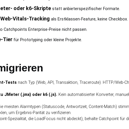
eter- oder k6-Skripte
statt anbieterspezifischer Formate.
-Web-Vitals-Tracking
als Erstklassen-Feature, keine Checkbox.
wo Catchpoints Enterprise-Preise nicht passen.
-Tier
für Prototyping oder kleine Projekte.
migrieren
nt-Tests
nach Typ (Web, API, Transaktion, Traceroute). HTTP/Web-C
 JMeter (.jmx) oder k6 (.js).
Kein automatisierter Konverter, manue
ie meisten Alarmtypen (Statuscode, Antwortzeit, Content-Match) stimm
len, um Ergebnis-Parität zu verifizieren.
int-Spezialität, die LoadFocus nicht abdeckt), behalte Catchpoint für 