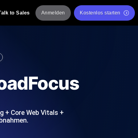
Talk to Sales
Anmelden
Kostenlos starten
tskripte von mehreren Standorten aus.
Kostenloser Websitespeed-Test
Kostenloses Lasttest-Tool
t-Analyse
ormance-Einblicke, die auf Ihren Tech-
Kostenloses JMeter Test Skript-Validierungstool
LoadFocus
API-Statusprüfer
g
Core Web Vitals Checker
rformance-Probes aus 25+ Standorten.
Liste kostenloser Web-Tools
utzer es tun.
g + Core Web Vitals +
abnahmen.
hre APIs