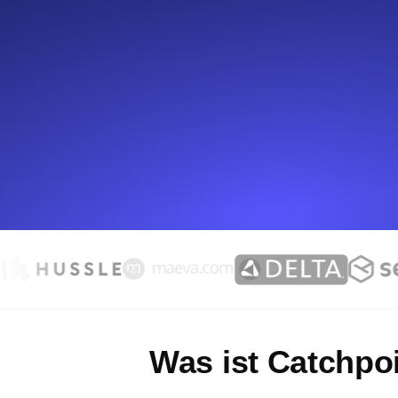
Überwachen Sie Ihre Website-Einbl
Leuchtturms.
Uptime Monitoring
Uptime Monitoring für Websites und 
Cron Job Monitoring
Heartbeat Monitoring für Cronjobs u
starten.
TCP Monitoring
Port-Uptime und Connect-Zeit, gepr
Was ist Catchpo