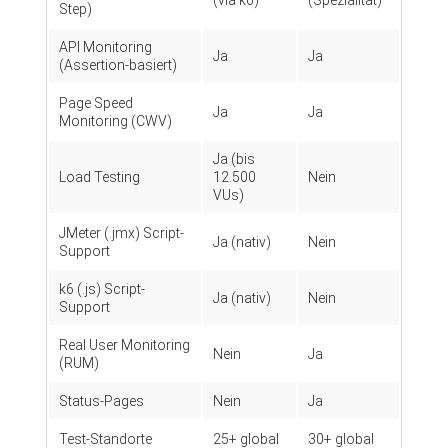
(via k6)
(Spezialität)
Step)
API Monitoring
Ja
Ja
(Assertion-basiert)
Page Speed
Ja
Ja
Monitoring (CWV)
Ja (bis
Load Testing
12.500
Nein
VUs)
JMeter (.jmx) Script-
Ja (nativ)
Nein
Support
k6 (.js) Script-
Ja (nativ)
Nein
Support
Real User Monitoring
Nein
Ja
(RUM)
Status-Pages
Nein
Ja
Test-Standorte
25+ global
30+ global