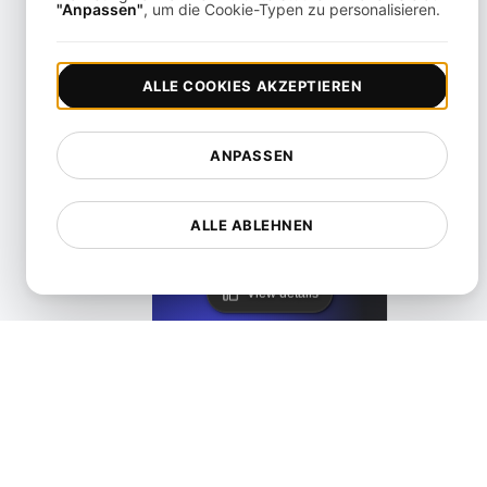
KeyCDN Alternative
"Anpassen"
, um die Cookie-Typen zu personalisieren.
View details
ALLE COOKIES AKZEPTIEREN
ANPASSEN
Lighthouse Alternative
ALLE ABLEHNEN
View details
LoadFocus als Alternative zu PageSpeed Insights