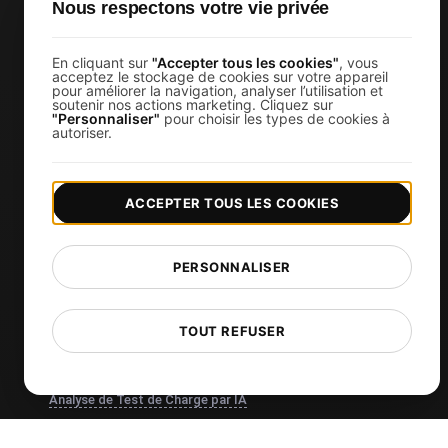
Nous respectons votre vie privée
Services
Surveiller les performances du site Web
En cliquant sur
"Accepter tous les cookies"
, vous
acceptez le stockage de cookies sur votre appareil
pour améliorer la navigation, analyser l’utilisation et
Test de charge
soutenir nos actions marketing. Cliquez sur
"Personnaliser"
pour choisir les types de cookies à
Test de charge JMeter
autoriser.
k6 test de charge
Load Testing Services
ACCEPTER TOUS LES COOKIES
Surveillez vos APIs
Uptime Monitoring
PERSONNALISER
SSL Monitoring
Cron Job Monitoring
TOUT REFUSER
DNS Monitoring
TCP Monitoring
Analyse de Test de Charge par IA
MCP Server (Connect AI)