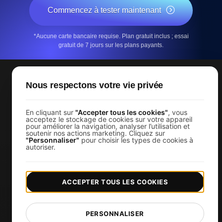
Commencez à tester maintenant
*Aucune carte bancaire requise. Plan gratuit inclus ; essai
gratuit de 7 jours sur les plans payants.
Nous respectons votre vie privée
Services
Surveiller les performances du site Web
En cliquant sur
"Accepter tous les cookies"
, vous
acceptez le stockage de cookies sur votre appareil
pour améliorer la navigation, analyser l’utilisation et
Test de charge
soutenir nos actions marketing. Cliquez sur
"Personnaliser"
pour choisir les types de cookies à
Test de charge JMeter
autoriser.
k6 test de charge
Load Testing Services
ACCEPTER TOUS LES COOKIES
Surveillez vos APIs
Uptime Monitoring
PERSONNALISER
SSL Monitoring