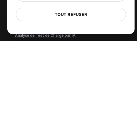
Cron Job Monitoring
TOUT REFUSER
DNS Monitoring
TCP Monitoring
Analyse de Test de Charge par IA
MCP Server (Connect AI)
Surveillance synthétique
Visual Regression Testing
Outils gratuits
Test gratuit de vitesse du site Web
Outil de test de charge gratuit
Validateur de script de test JMeter
Vérificateur de certificat SSL gratuit
Vérificateur de statut d'API