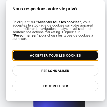
TEST DE CHARGE
Nous respectons votre vie privée
En cliquant sur
"Accepter tous les cookies"
, vous
acceptez le stockage de cookies sur votre appareil
Auto-Scaling Load Testing in Kubernetes
pour améliorer la navigation, analyser l’utilisation et
soutenir nos actions marketing. Cliquez sur
"Personnaliser"
pour choisir les types de cookies à
autoriser.
View details
ACCEPTER TOUS LES COOKIES
PERSONNALISER
Test de charge de scalabilité automatisé avec Terrafo
TOUT REFUSER
View details