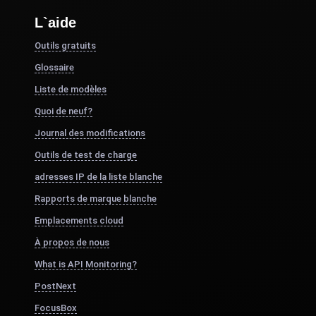
L`aide
Outils gratuits
Glossaire
Liste de modèles
Quoi de neuf?
Journal des modifications
Outils de test de charge
adresses IP de la liste blanche
Rapports de marque blanche
Emplacements cloud
À propos de nous
What is API Monitoring?
PostNext
FocusBox