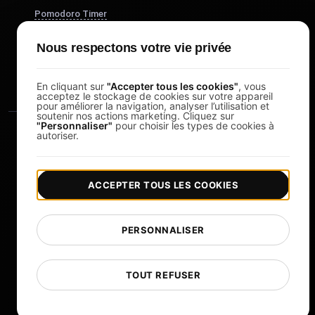
Pomodoro Timer
Study Timer
Nous respectons votre vie privée
DesignerBox
En cliquant sur
"Accepter tous les cookies"
, vous
acceptez le stockage de cookies sur votre appareil
pour améliorer la navigation, analyser l’utilisation et
soutenir nos actions marketing. Cliquez sur
"Personnaliser"
pour choisir les types de cookies à
autoriser.
ACCEPTER TOUS LES COOKIES
|
|
Copyright © 2026 LoadFocus
Conditions générales
|
|
Politique de confidentialité
Protection des données
PERSONNALISER
Préférences cookies
Changer de langue
TOUT REFUSER