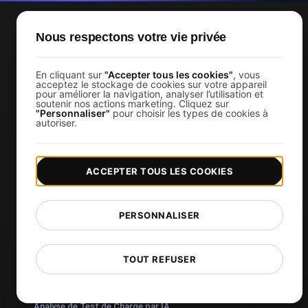
Nous respectons votre vie privée
Services
Surveiller les performances du site Web
En cliquant sur
"Accepter tous les cookies"
, vous
acceptez le stockage de cookies sur votre appareil
pour améliorer la navigation, analyser l’utilisation et
Test de charge
soutenir nos actions marketing. Cliquez sur
"Personnaliser"
pour choisir les types de cookies à
Test de charge JMeter
autoriser.
k6 test de charge
Load Testing Services
ACCEPTER TOUS LES COOKIES
Surveillez vos APIs
Uptime Monitoring
PERSONNALISER
SSL Monitoring
Cron Job Monitoring
TOUT REFUSER
DNS Monitoring
TCP Monitoring
Analyse de Test de Charge par IA