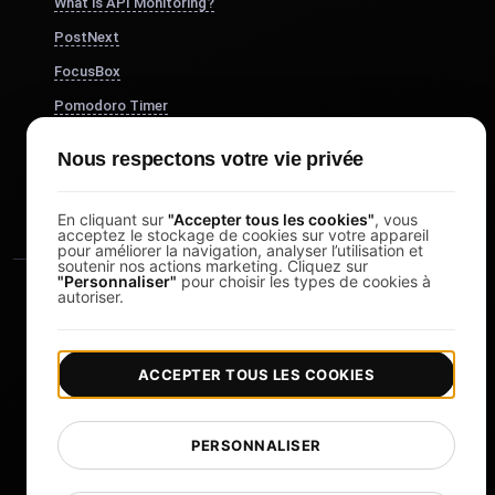
What is API Monitoring?
PostNext
FocusBox
Pomodoro Timer
Study Timer
Nous respectons votre vie privée
DesignerBox
En cliquant sur
"Accepter tous les cookies"
, vous
acceptez le stockage de cookies sur votre appareil
pour améliorer la navigation, analyser l’utilisation et
soutenir nos actions marketing. Cliquez sur
"Personnaliser"
pour choisir les types de cookies à
autoriser.
ACCEPTER TOUS LES COOKIES
|
|
Copyright © 2026 LoadFocus
Conditions générales
|
|
Politique de confidentialité
Protection des données
PERSONNALISER
Préférences cookies
Changer de langue