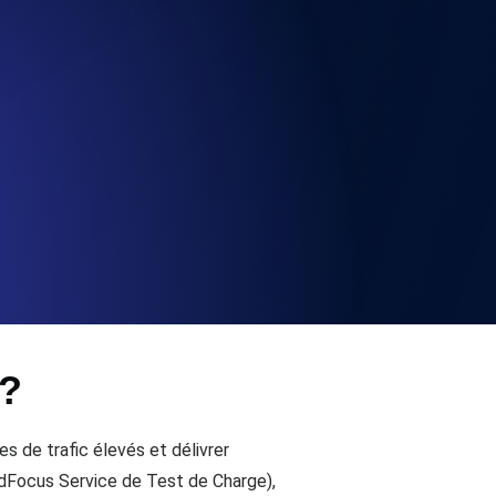
la fonctionnalité de l'API
alertes d'expiration. Gratuit pour
ation des enregistrements et alertes.
 ?
t MCP
 de trafic élevés et délivrer
Focus Service de Test de Charge),