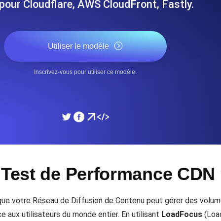
our Cloudflare, AWS CloudFront, Fastly.
performances de votre site Web.
Surveiller la vitesse et 
Utiliser le modèle
SSL Monitoring
 APIs. Gratuit pour commencer.
Checks SSL automatiques et 
commencer.
Inscrivez-vous pour utiliser ce modèle.
DNS Monitoring
et tâches planifiées. Gratuit pour
DNS monitoring avec vérific
Gratuit pour commencer.
Monitoring as Code
e Test de Performance CDN
ion, depuis 26 régions.
Moniteurs en YAML, JS e
que votre Réseau de Diffusion de Contenu peut gérer des volumes
 aux utilisateurs du monde entier. En utilisant
LoadFocus
(Load