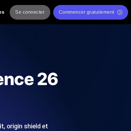
es
Se connecter
Commencer gratuitement
er
 JMeter à partir de plusieurs
Test gratuit de vitesse du site Web
Outil de test de charge gratuit
Charge par IA
tantanés et exploitables adaptés à votre
Outil de validation de script de test JMeter gratuit
ence 26
Vérificateur de statut d'API
g
Vérificateur de Core Web Vitals
 et de performance depuis 25+
Liste d'Outils Web Gratuits
 pannes avant vos utilisateurs.
, origin shield et
Is