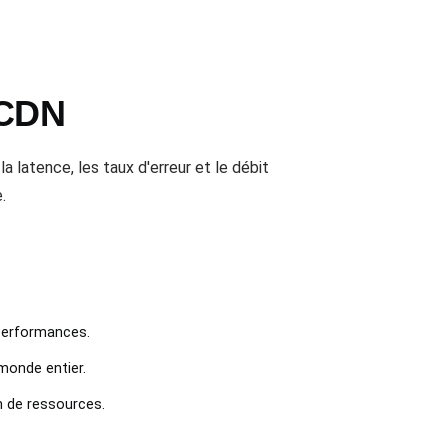
 CDN
 latence, les taux d'erreur et le débit
.
 performances.
 monde entier.
n de ressources.