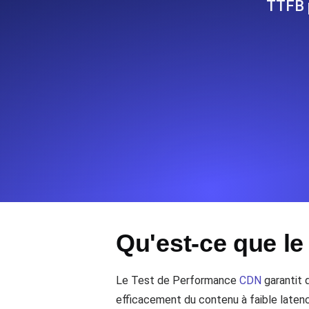
TTFB p
Surveillez les informations et les 
Uptime Monitoring
Uptime Monitoring pour sites web et
Cron Job Monitoring
Heartbeat monitoring pour cron jobs 
commencer.
TCP Monitoring
Qu'est-ce que l
Uptime des ports et temps de connex
Le Test de Performance
CDN
garantit 
efficacement du contenu à faible latence