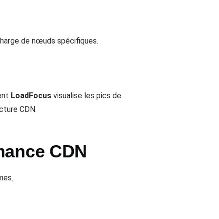
rcharge de nœuds spécifiques.
ent
LoadFocus
visualise les pics de
ucture CDN.
rmance CDN
mes.