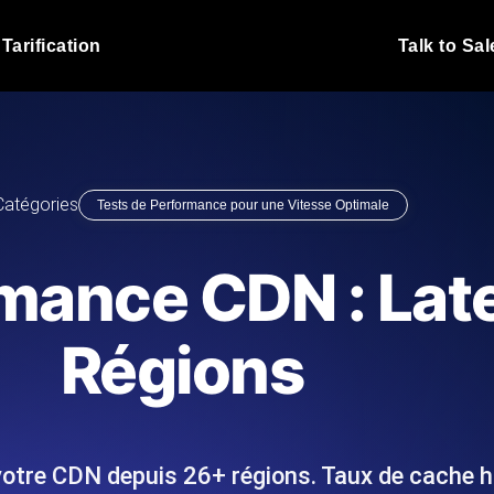
Tarification
Talk to Sal
Test de charge JMet
 fonctionnent sous charge.
Exécutez vos scripts de test
emplacements.
Blog produit
Catégories
Tests de Performance pour une Vitesse Optimale
En savoir plus sur le blog
Analyse de Test de 
vaScript depuis 25+
Insights de performance ins
Blog technique
rmance CDN : Lat
I.
stack technologique.
En savoir plus sur le blog
Synthetic Monitorin
Comparisons Blog
Régions
 nous écrivons les scripts JMeter
Sondes always-on d'uptime
En savoir plus sur le blog
 et livrons le rapport.
emplacements. Détectez les
votre CDN depuis 26+ régions. Taux de cache hit
s du site Web
Surveillez vos AP