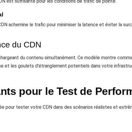
N est suffisante pour les conditions de trafic de pointe.
al
 CDN achemine le trafic pour minimiser la latence et éviter la su
ance du CDN
téléchargeant du contenu simultanément. Ce modèle montre comm
nse et les goulets d'étranglement potentiels dans votre infrastr
nts pour le Test de Perfo
e pour tester votre CDN dans des scénarios réalistes et extrê