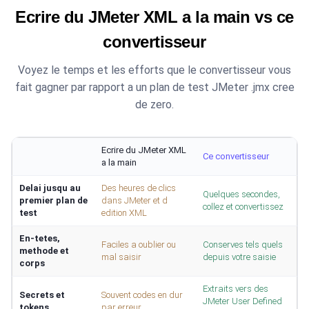
Ecrire du JMeter XML a la main vs ce
convertisseur
Voyez le temps et les efforts que le convertisseur vous
fait gagner par rapport a un plan de test JMeter .jmx cree
de zero.
Ecrire du JMeter XML
Ce convertisseur
a la main
Delai jusqu au
Des heures de clics
Quelques secondes,
premier plan de
dans JMeter et d
collez et convertissez
test
edition XML
En-tetes,
Faciles a oublier ou
Conserves tels quels
methode et
mal saisir
depuis votre saisie
corps
Extraits vers des
Secrets et
Souvent codes en dur
JMeter User Defined
tokens
par erreur