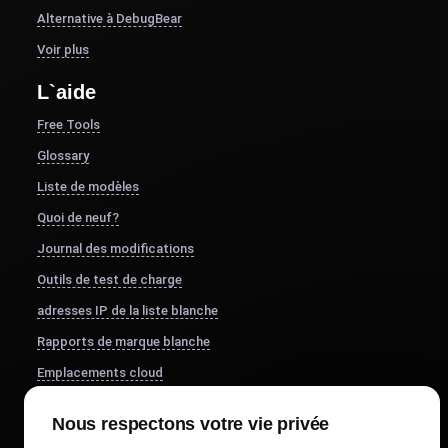
Alternative à DebugBear
Voir plus
L`aide
Free Tools
Glossary
Liste de modèles
Quoi de neuf?
Journal des modifications
Outils de test de charge
adresses IP de la liste blanche
Rapports de marque blanche
Emplacements cloud
À propos de nous
Nous respectons votre vie privée
FocusBox