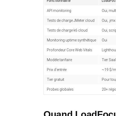
Fonctionnalité
LoadFoc
API monitoring
Oui, mul
Tests de charge JMeter cloud
Oui, .jm
Tests de charge k6 cloud
Oui, scrip
Monitoring uptime synthétique
Oui
Profondeur Core Web Vitals
Lightho
Modèle tarifaire
Tier Saa
Prix d'entrée
~19 $/m
Tier gratuit
Pour tou
Probes globales
20+ régi
Quand LoadFocus