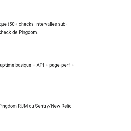
que (50+ checks, intervalles sub-
r-check de Pingdom.
l'uptime basique + API + page-perf +
 Pingdom RUM ou Sentry/New Relic.