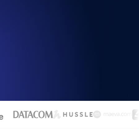
la fonctionnalité de l'API
alertes d'expiration. Gratuit pour
ation des enregistrements et alertes.
t MCP