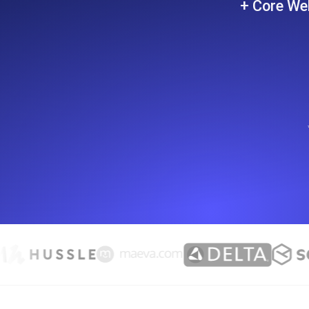
+ Core Web
Surveillez les informations et les 
Uptime Monitoring
Uptime Monitoring pour sites web et
Cron Job Monitoring
Heartbeat monitoring pour cron jobs 
commencer.
TCP Monitoring
Uptime des ports et temps de connex