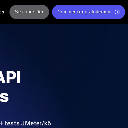
es
Se connecter
Commencer gratuitement
er
 JMeter à partir de plusieurs
Test gratuit de vitesse du site Web
Outil de test de charge gratuit
Charge par IA
tantanés et exploitables adaptés à votre
Outil de validation de script de test JMeter gratuit
API
Vérificateur de statut d'API
g
Vérificateur de Core Web Vitals
s
 et de performance depuis 25+
Liste d'Outils Web Gratuits
 pannes avant vos utilisateurs.
 + tests JMeter/k6
Is