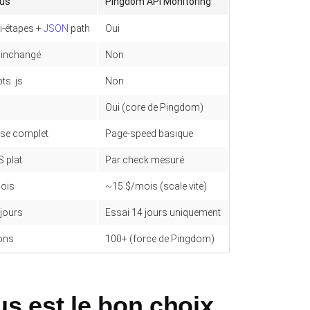
us
Pingdom API Monitoring
ti-étapes +
JSON
path
Oui
x inchangé
Non
ts .js
Non
Oui (core de Pingdom)
use complet
Page-speed basique
S plat
Par check mesuré
ois
~15 $/mois (scale vite)
jours
Essai 14 jours uniquement
ons
100+ (force de Pingdom)
 est le bon choix