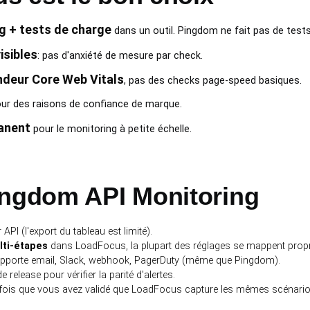
g + tests de charge
dans un outil. Pingdom ne fait pas de test
isibles
: pas d'anxiété de mesure par check.
ndeur Core Web Vitals
, pas des checks page-speed basiques.
ur des raisons de confiance de marque.
manent
pour le monitoring à petite échelle.
ingdom API Monitoring
 API (l'export du tableau est limité).
lti-étapes
dans LoadFocus, la plupart des réglages se mappent propr
pporte email, Slack, webhook, PagerDuty (même que Pingdom).
 release pour vérifier la parité d'alertes.
fois que vous avez validé que LoadFocus capture les mêmes scénario