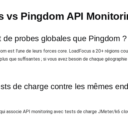
 vs Pingdom API Monitori
nt de probes globales que Pingdom ?
om est l'une de leurs forces core. LoadFocus a 20+ régions co
 plus que suffisantes ; si vous avez besoin de chaque géographi
ests de charge contre les mêmes end
ls qui associe API monitoring avec tests de charge JMeter/k6 c