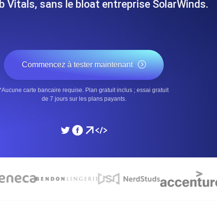
 Vitals, sans le bloat entreprise SolarWinds.
performances de votre site Web.
Surveiller la vitesse et 
SSL Monitoring
 APIs. Gratuit pour commencer.
Checks SSL automatiques et 
Commencez à tester maintenant
commencer.
*Aucune carte bancaire requise. Plan gratuit inclus ; essai gratuit
DNS Monitoring
de 7 jours sur les plans payants.
et tâches planifiées. Gratuit pour
DNS monitoring avec vérific
Gratuit pour commencer.
Monitoring as Code
ion, depuis 26 régions.
Moniteurs en YAML, JS e