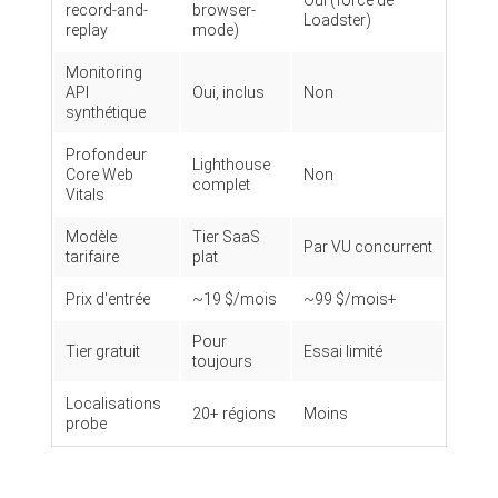
Oui (force de
record-and-
browser-
Loadster)
replay
mode)
Monitoring
API
Oui, inclus
Non
synthétique
Profondeur
Lighthouse
Core Web
Non
complet
Vitals
Modèle
Tier SaaS
Par VU concurrent
tarifaire
plat
Prix d'entrée
~19 $/mois
~99 $/mois+
Pour
Tier gratuit
Essai limité
toujours
Localisations
20+ régions
Moins
probe