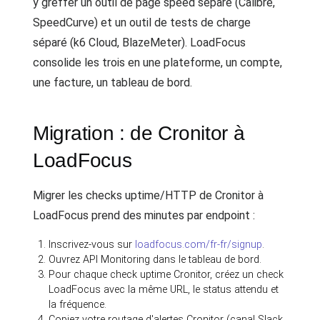
y greffer un outil de page speed séparé (Calibre,
SpeedCurve) et un outil de tests de charge
séparé (k6 Cloud, BlazeMeter). LoadFocus
consolide les trois en une plateforme, un compte,
une facture, un tableau de bord.
Migration : de Cronitor à
LoadFocus
Migrer les checks uptime/HTTP de Cronitor à
LoadFocus prend des minutes par endpoint :
Inscrivez-vous sur
loadfocus.com/fr-fr/signup
.
Ouvrez API Monitoring dans le tableau de bord.
Pour chaque check uptime Cronitor, créez un check
LoadFocus avec la même URL, le status attendu et
la fréquence.
Copiez votre routage d'alertes Cronitor (canal Slack,