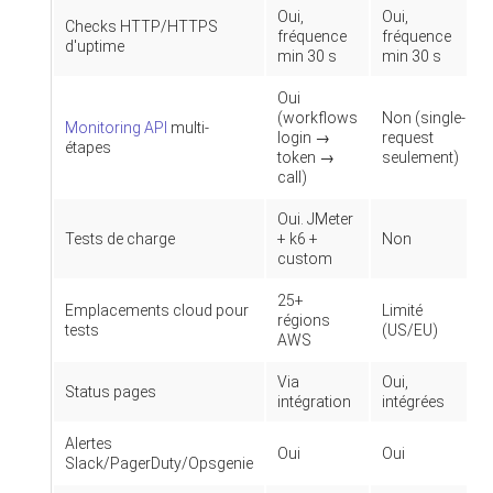
Oui,
Oui,
Checks HTTP/HTTPS
fréquence
fréquence
d'uptime
min 30 s
min 30 s
Oui
(workflows
Non (single-
Monitoring API
multi-
login →
request
étapes
token →
seulement)
call)
Oui. JMeter
Tests de charge
+ k6 +
Non
custom
25+
Emplacements cloud pour
Limité
régions
tests
(US/EU)
AWS
Via
Oui,
Status pages
intégration
intégrées
Alertes
Oui
Oui
Slack/PagerDuty/Opsgenie