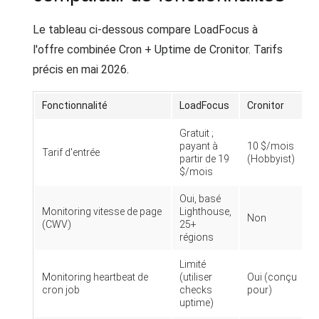
Le tableau ci-dessous compare LoadFocus à
l'offre combinée Cron + Uptime de Cronitor. Tarifs
précis en mai 2026.
Fonctionnalité
LoadFocus
Cronitor
Gratuit ;
payant à
10 $/mois
Tarif d'entrée
partir de 19
(Hobbyist)
$/mois
Oui, basé
Monitoring vitesse de page
Lighthouse,
Non
(CWV)
25+
régions
Limité
Monitoring heartbeat de
(utiliser
Oui (conçu
cron job
checks
pour)
uptime)