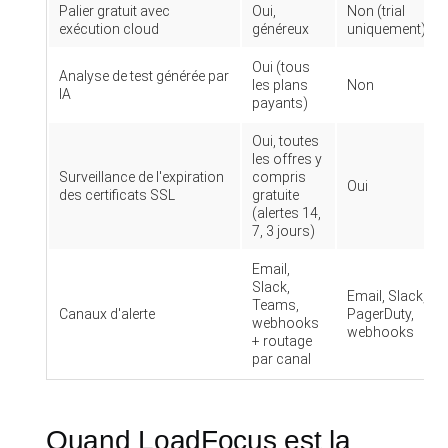
Palier gratuit avec
Oui,
Non (trial
exécution cloud
généreux
uniquement)
Oui (tous
Analyse de test générée par
les plans
Non
IA
payants)
Oui, toutes
les offres y
Surveillance de l'expiration
compris
Oui
des certificats SSL
gratuite
(alertes 14,
7, 3 jours)
Email,
Slack,
Email, Slack,
Teams,
Canaux d'alerte
PagerDuty,
webhooks
webhooks
+ routage
par canal
Quand LoadFocus est la