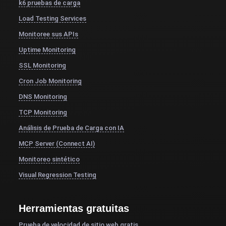
k6 pruebas de carga
Load Testing Services
Monitoree sus APIs
Uptime Monitoring
SSL Monitoring
Cron Job Monitoring
DNS Monitoring
TCP Monitoring
Análisis de Prueba de Carga con IA
MCP Server (Connect AI)
Monitoreo sintético
Visual Regression Testing
Herramientas gratuitas
Prueba de velocidad de sitio web gratis