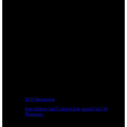
TCP Monitoring
Port-Uptime und Connect-Zeit, geprüft aus 26
Regionen.
Entwickler-Workflow