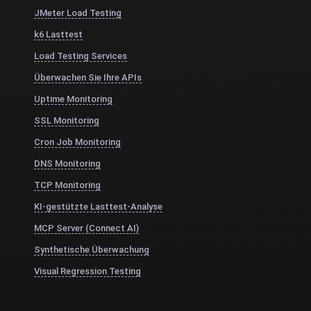
JMeter Load Testing
k6 Lasttest
Load Testing Services
Überwachen Sie Ihre APIs
Uptime Monitoring
SSL Monitoring
Cron Job Monitoring
DNS Monitoring
TCP Monitoring
KI-gestützte Lasttest-Analyse
MCP Server (Connect AI)
Synthetische Überwachung
Visual Regression Testing