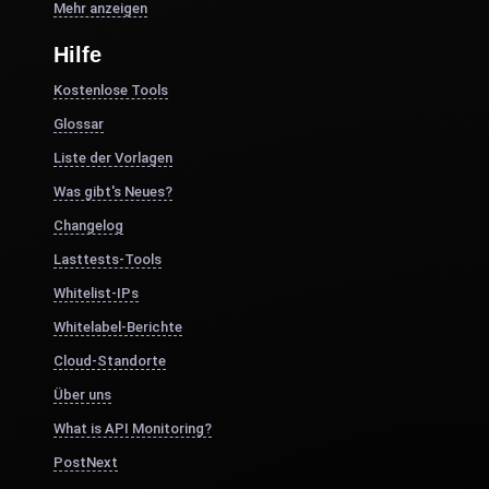
Mehr anzeigen
Hilfe
Kostenlose Tools
Glossar
Liste der Vorlagen
Was gibt's Neues?
Changelog
Lasttests-Tools
Whitelist-IPs
Whitelabel-Berichte
Cloud-Standorte
Über uns
What is API Monitoring?
PostNext