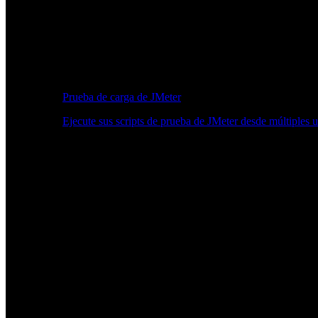
Prueba de carga de JMeter
Ejecute sus scripts de prueba de JMeter desde múltiples 