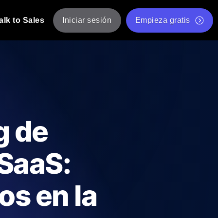
alk to Sales
Iniciar sesión
Empieza gratis
JMeter
eba de JMeter desde múltiples ubicaciones.
Prueba de velocidad de sitio web gratis
Herramienta gratuita de prueba de carga
de Carga con IA
 instantánea y útil adaptada a su stack
Validador de scripts JMeter gratuito
g de
Comprobador de estado de API
g
Comprobador de Core Web Vitals
 SaaS:
e y rendimiento desde 25+ ubicaciones.
Lista de herramientas web gratuitas
us usuarios.
os en la
Is