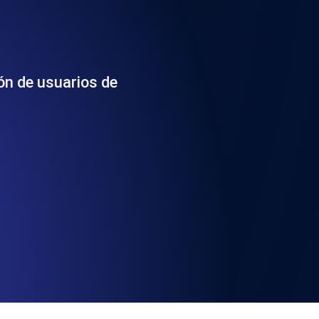
 y funcionalidad de la API
ión de usuarios de
ificados SSL y alertas de caducidad.
ación de registros y alertas. Gratis para
S y MCP