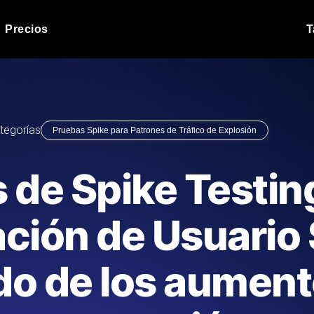
Precios
T
Prueba de carga de 
 API bajo carga.
Ejecute sus scripts de pru
Blog de producto
tegorías
Pruebas Spike para Patrones de Tráfico de Explosión
Leer más en el blog
Análisis de Prueba 
ript desde más de 25
Información de rendimiento
Blog de tecnología
 de Spike Testin
.
tecnológico.
Leer más en el blog
Synthetic Monitorin
Comparisons Blog
ción de Usuario
scribimos los scripts JMeter o k6,
Sondas always-on de uptim
Leer más en el blog
s el informe.
Detecta caídas antes que t
do de los aument
o del sitio web
Monitoree sus AP