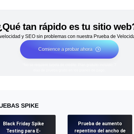
¿Qué tan rápido es tu sitio web
velocidad y SEO sin problemas con nuestra Prueba de Velocida
Comience a probar ahora
*No se requiere tarjeta de crédito. Plan gratuito incluido; 7
días de prueba gratis en los planes de pago.
UEBAS SPIKE
Black Friday Spike
Prueba de aumento
Testing para E-
repentino del ancho de