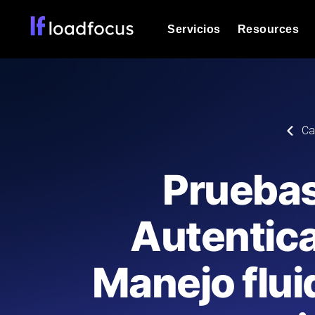
Servicios
Resources
Prueba de carga
Vea cómo funcionan sus sitios web o
Documentación
Ca
Le ayudaremos a comenzar
k6 pruebas de carga
Ejecuta pruebas de carga k6 JavaSc
Glosario
Pruebas
ubicaciones cloud con análisis de IA
Explorar categorías de
glosario
Load Testing Services
Alternativas
Autentica
Load testing liderado por expertos: e
Explorar categorías de
los ejecutamos a escala y entregamo
alternativas
Manejo flui
Supervisión del rendimient