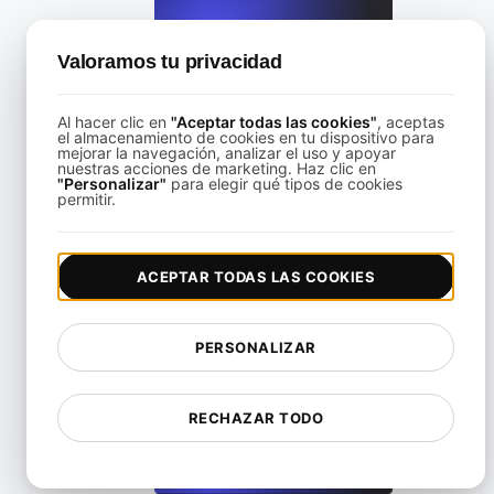
Valoramos tu privacidad
Al hacer clic en
"Aceptar todas las cookies"
, aceptas
bas de carga para puntos finales de GraphQL con consulta
el almacenamiento de cookies en tu dispositivo para
mejorar la navegación, analizar el uso y apoyar
nuestras acciones de marketing. Haz clic en
"Personalizar"
para elegir qué tipos de cookies
View details
permitir.
ACEPTAR TODAS LAS COOKIES
PERSONALIZAR
Pruebas de carga para APIs de microservicios de alta escala
RECHAZAR TODO
View details