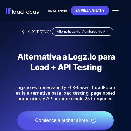
Iniciar sesión
EMPIEZA GRATIS
Alternativas
Alternativas de Monitoreo de API
Alternativa a Logz.io para
Load + API Testing
Logz.io es observability ELK-based. LoadFocus
es la alternativa para load testing, page speed
monitoring y API uptime desde 25+ regiones.
Comience a probar ahora