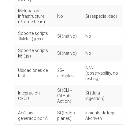
Métricas de
infrastructure
No
Sí (especialidad)
(Prometheus)
Soporte scripts
Sí (nativo)
No
JMeter (.jmx)
Soporte scripts
Sí (nativo)
No
k6 (.js)
N/A
Ubicaciones de
25+
(observability, no
test
globales
testing)
Sí (CLI +
Integración
Sí (data
GitHub
CI/CD
ingestion)
Action)
Análisis
Sí (todos
Insights de logs
generado por AI
planes)
AI-driven