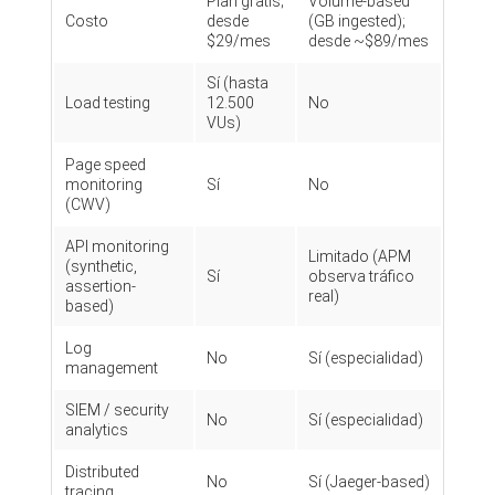
Plan gratis;
Volume-based
Costo
desde
(GB ingested);
$29/mes
desde ~$89/mes
Sí (hasta
Load testing
12.500
No
VUs)
Page speed
monitoring
Sí
No
(CWV)
API monitoring
Limitado (APM
(synthetic,
Sí
observa tráfico
assertion-
real)
based)
Log
No
Sí (especialidad)
management
SIEM / security
No
Sí (especialidad)
analytics
Distributed
No
Sí (Jaeger-based)
tracing