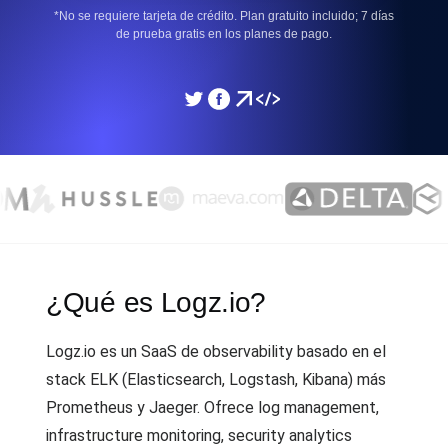
*No se requiere tarjeta de crédito. Plan gratuito incluido; 7 días
de prueba gratis en los planes de pago.
¿Qué es Logz.io?
Logz.io es un SaaS de observability basado en el
stack ELK (Elasticsearch, Logstash, Kibana) más
Prometheus y Jaeger. Ofrece log management,
infrastructure monitoring, security analytics