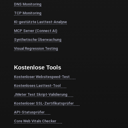
DNS Monitoring
TCP Monitoring
KI-gestützte Lasttest-Analyse
MCP Server (Connect AI)
Synthetische Überwachung
Visual Regression Testing
Kostenlose Tools
Kostenloser Websitespeed-Test
Kostenloses Lasttest-Tool
JMeter Test Skript-Validierung
Kostenloser SSL-Zertifikatsprüfer
API-Statusprüfer
Core Web Vitals Checker