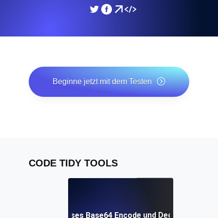
Beginne jetzt mit dem Testen
*Keine Kreditkarte erforderlich. Kostenloser Plan
inklusive; 7 Tage kostenlos testen bei Bezahlplänen.
CODE TIDY TOOLS
Kostenloses Base64 Encode und Decode Tool