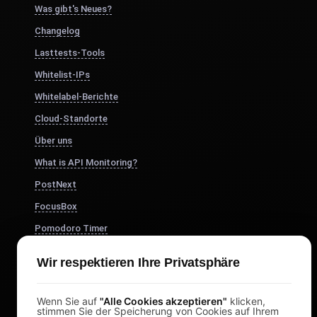
Was gibt's Neues?
Changelog
Lasttests-Tools
Whitelist-IPs
Whitelabel-Berichte
Cloud-Standorte
Über uns
What is API Monitoring?
PostNext
FocusBox
Pomodoro Timer
Study Timer
Wir respektieren Ihre Privatsphäre
DesignerBox
Wenn Sie auf
"Alle Cookies akzeptieren"
klicken,
stimmen Sie der Speicherung von Cookies auf Ihrem