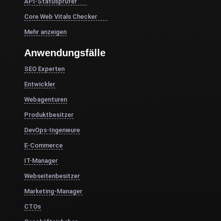
API-Statusprüfer
Core Web Vitals Checker
Mehr anzeigen
Anwendungsfälle
SEO Experten
Entwickler
Webagenturen
Produktbesitzer
DevOps-Ingenieure
E-Commerce
IT-Manager
Webseitenbesitzer
Marketing-Manager
CTOs