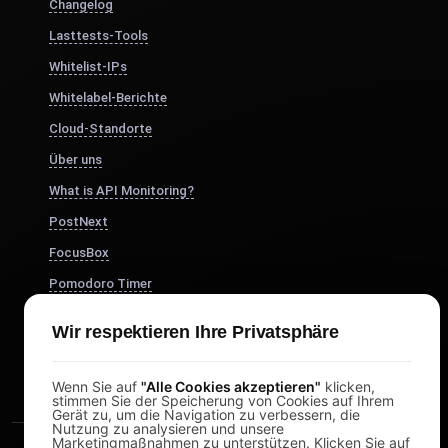
Changelog
Lasttests-Tools
Whitelist-IPs
Whitelabel-Berichte
Cloud-Standorte
Über uns
What is API Monitoring?
PostNext
FocusBox
Pomodoro Timer
Study Timer
Wir respektieren Ihre Privatsphäre
DesignerBox
Wenn Sie auf
"Alle Cookies akzeptieren"
klicken,
stimmen Sie der Speicherung von Cookies auf Ihrem
Gerät zu, um die Navigation zu verbessern, die
Nutzung zu analysieren und unsere
Marketingmaßnahmen zu unterstützen. Klicken Sie auf