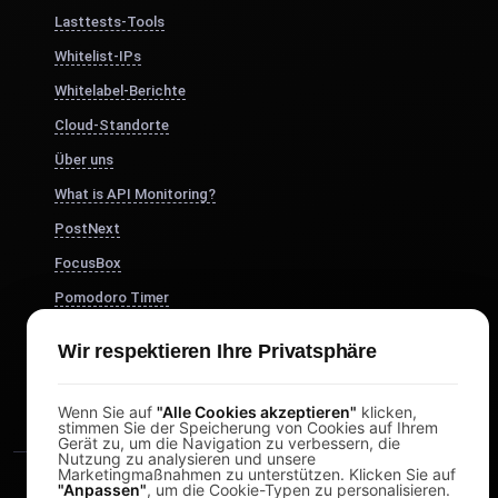
Lasttests-Tools
Whitelist-IPs
Whitelabel-Berichte
Cloud-Standorte
Über uns
What is API Monitoring?
PostNext
FocusBox
Pomodoro Timer
Study Timer
Wir respektieren Ihre Privatsphäre
DesignerBox
Wenn Sie auf
"Alle Cookies akzeptieren"
klicken,
stimmen Sie der Speicherung von Cookies auf Ihrem
Gerät zu, um die Navigation zu verbessern, die
Nutzung zu analysieren und unsere
Marketingmaßnahmen zu unterstützen. Klicken Sie auf
"Anpassen"
, um die Cookie-Typen zu personalisieren.