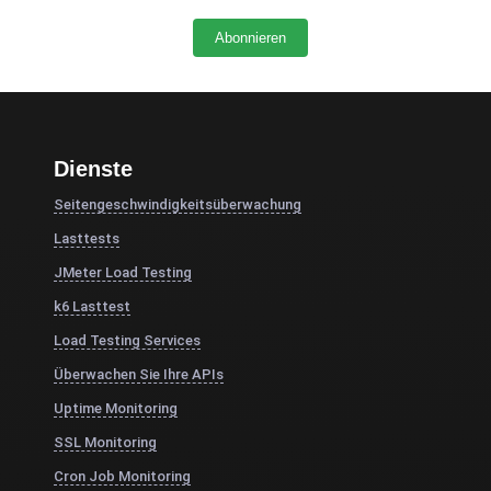
Dienste
Seitengeschwindigkeitsüberwachung
Lasttests
JMeter Load Testing
k6 Lasttest
Load Testing Services
Überwachen Sie Ihre APIs
Uptime Monitoring
SSL Monitoring
Cron Job Monitoring