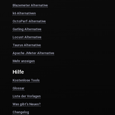
Blazemeter Alternative
k6 Alternativen
OctoPerf-Alternative
Gatling Alternative
Locust Alternative
Taurus Alternative
Apache JMeter Alternative
Mehr anzeigen
Hilfe
Kostenlose Tools
Glossar
Liste der Vorlagen
Was gibt's Neues?
Changelog