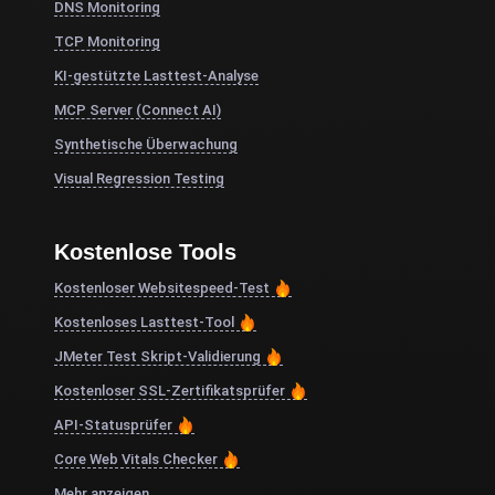
DNS Monitoring
TCP Monitoring
KI-gestützte Lasttest-Analyse
MCP Server (Connect AI)
Synthetische Überwachung
Visual Regression Testing
Kostenlose Tools
Kostenloser Websitespeed-Test
Kostenloses Lasttest-Tool
JMeter Test Skript-Validierung
Kostenloser SSL-Zertifikatsprüfer
API-Statusprüfer
Core Web Vitals Checker
Mehr anzeigen