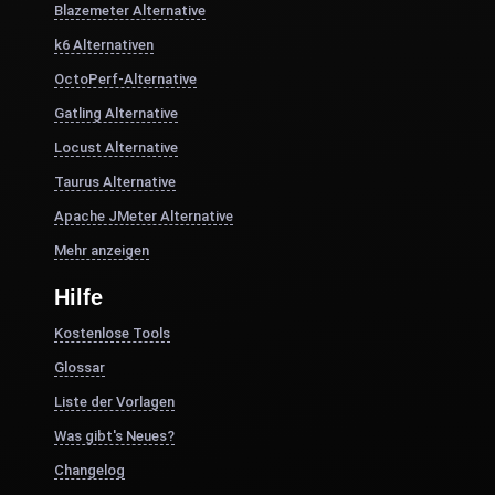
Blazemeter Alternative
k6 Alternativen
OctoPerf-Alternative
Gatling Alternative
Locust Alternative
Taurus Alternative
Apache JMeter Alternative
Mehr anzeigen
Hilfe
Kostenlose Tools
Glossar
Liste der Vorlagen
Was gibt's Neues?
Changelog