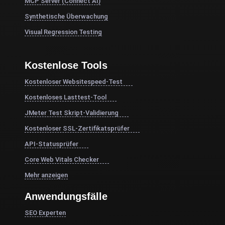
MCP Server (Connect AI)
Synthetische Überwachung
Visual Regression Testing
Kostenlose Tools
Kostenloser Websitespeed-Test
Kostenloses Lasttest-Tool
JMeter Test Skript-Validierung
Kostenloser SSL-Zertifikatsprüfer
API-Statusprüfer
Core Web Vitals Checker
Mehr anzeigen
Anwendungsfälle
SEO Experten