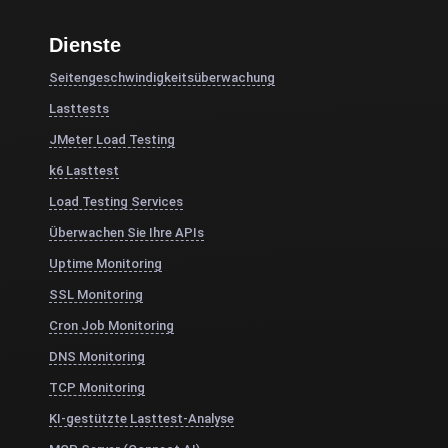
Dienste
Seitengeschwindigkeitsüberwachung
Lasttests
JMeter Load Testing
k6 Lasttest
Load Testing Services
Überwachen Sie Ihre APIs
Uptime Monitoring
SSL Monitoring
Cron Job Monitoring
DNS Monitoring
TCP Monitoring
KI-gestützte Lasttest-Analyse