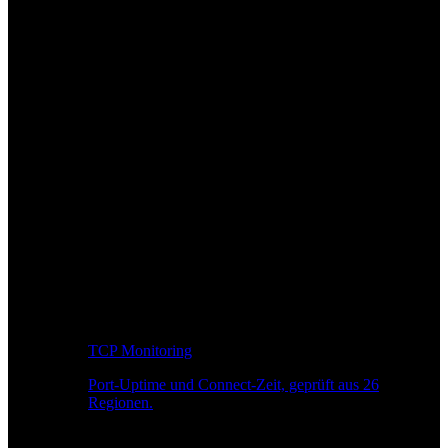
TCP Monitoring
Port-Uptime und Connect-Zeit, geprüft aus 26
Regionen.
Entwickler-Workflow