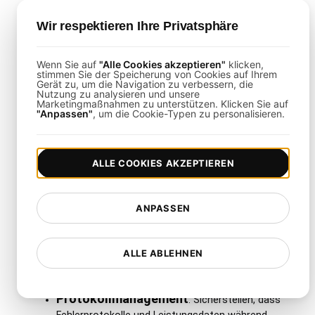
Testgenauigkeit
Wir respektieren Ihre Privatsphäre
Simulation realer Fehler
: Sicherstellen,
dass simulierte Fehler reale Probleme in
Wenn Sie auf
"Alle Cookies akzeptieren"
klicken,
Finanzsystemen genau widerspiegeln.
stimmen Sie der Speicherung von Cookies auf Ihrem
Gerät zu, um die Navigation zu verbessern, die
Nutzung zu analysieren und unsere
Korrekter Umgang mit Fehlern
:
Marketingmaßnahmen zu unterstützen. Klicken Sie auf
Sicherstellen, dass Transaktionsfehler
"Anpassen"
, um die Cookie-Typen zu personalisieren.
angemessen behandelt werden, mit minimalen
Auswirkungen auf die Systemintegrität.
ALLE COOKIES AKZEPTIEREN
Datenmanagement
ANPASSEN
Aufrechterhaltung der
Datenkonsistenz
: Sicherstellen, dass Daten
ALLE ABLEHNEN
konsistent und genau bleiben, auch wenn
Transaktionsfehler auftreten.
Protokollmanagement
: Sicherstellen, dass