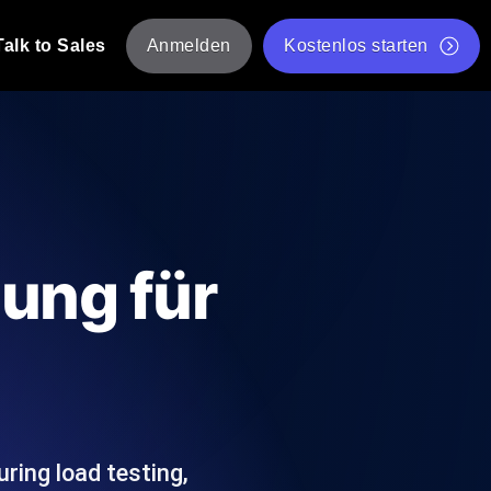
Talk to Sales
Anmelden
Kostenlos starten
tskripte von mehreren Standorten aus.
Kostenloser Websitespeed-Test
Kostenloses Lasttest-Tool
t-Analyse
ormance-Einblicke, die auf Ihren Tech-
Kostenloses JMeter Test Skript-Validierungstool
ung für
API-Statusprüfer
g
Core Web Vitals Checker
rformance-Probes aus 25+ Standorten.
Liste kostenloser Web-Tools
utzer es tun.
ring load testing,
hre APIs