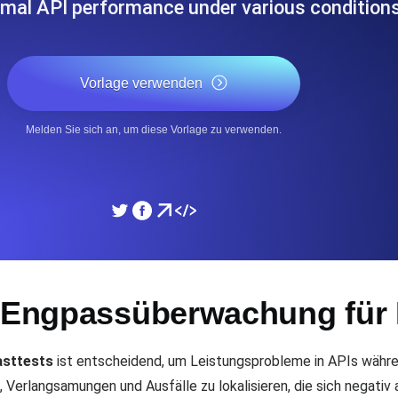
imal API performance under various conditions
icke und Leistung mithilfe des
Überwachen Sie die Ges
Vorlage verwenden
SSL Monitoring
APIs. Kostenlos starten.
Automatische SSL-Zertifik
Kostenlos starten.
Melden Sie sich an, um diese Vorlage zu verwenden.
DNS Monitoring
nd geplante Tasks. Kostenlos
DNS Monitoring mit Record-
Monitoring as Code
t-Engpassüberwachung für 
üft aus 26 Regionen.
Monitore als YAML, JS u
asttests
ist entscheidend, um Leistungsprobleme in APIs währ
n, Verlangsamungen und Ausfälle zu lokalisieren, die sich negati