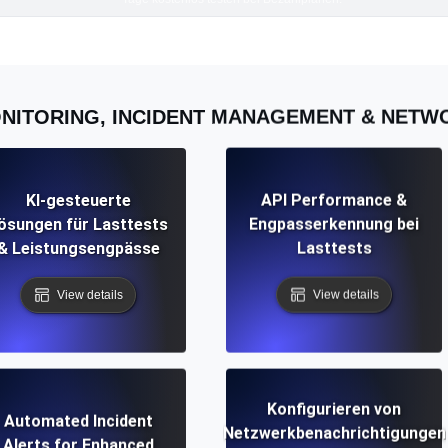
NITORING, INCIDENT MANAGEMENT & NET
KI-gesteuerte
API Performance &
ösungen für Lasttests
Engpasserkennung bei
& Leistungsengpässe
Lasttests
View details
View details
Konfigurieren von
Automated Incident
Netzwerkbenachrichtigungen
Alerts for Enhanced