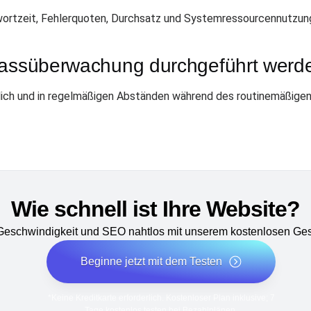
ortzeit, Fehlerquoten, Durchsatz und Systemressourcennutzung
gpassüberwachung durchgeführt werd
rlich und in regelmäßigen Abständen während des routinemäßige
Wie schnell ist Ihre Website?
 Geschwindigkeit und SEO nahtlos mit unserem kostenlosen Ges
Beginne jetzt mit dem Testen
*Keine Kreditkarte erforderlich. Kostenloser Plan inklusive; 7
Tage kostenlos testen bei Bezahlplänen.