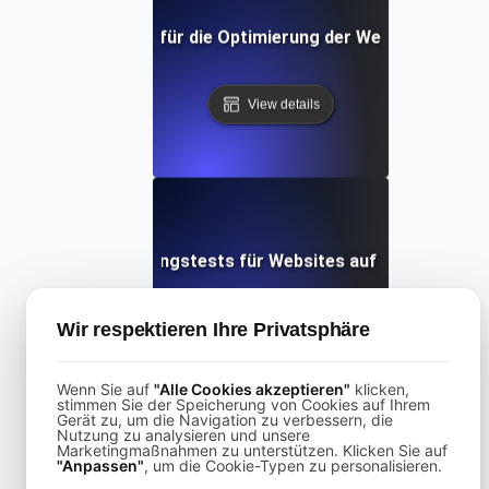
rformance Testing für die Optimierung der Website-Geschw
View details
Leistungstests für Websites auf Drupal
Wir respektieren Ihre Privatsphäre
View details
Wenn Sie auf
"Alle Cookies akzeptieren"
klicken,
stimmen Sie der Speicherung von Cookies auf Ihrem
Gerät zu, um die Navigation zu verbessern, die
Nutzung zu analysieren und unsere
Marketingmaßnahmen zu unterstützen. Klicken Sie auf
"Anpassen"
, um die Cookie-Typen zu personalisieren.
rformance Testing für Wix-Websites mit hoher Benutzerin