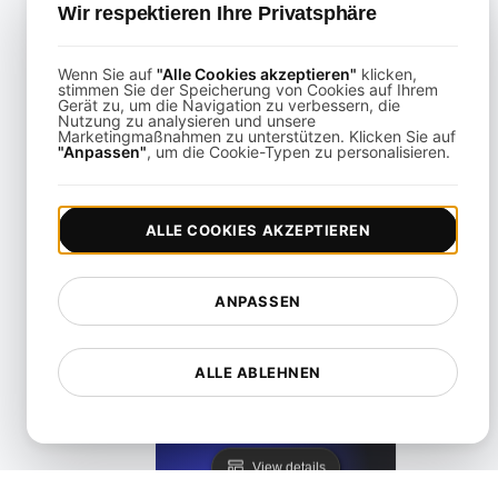
Wir respektieren Ihre Privatsphäre
View details
Wenn Sie auf
"Alle Cookies akzeptieren"
klicken,
stimmen Sie der Speicherung von Cookies auf Ihrem
Gerät zu, um die Navigation zu verbessern, die
Nutzung zu analysieren und unsere
Marketingmaßnahmen zu unterstützen. Klicken Sie auf
"Anpassen"
, um die Cookie-Typen zu personalisieren.
rformance Testing für Wix-Websites mit hoher Benutzerin
ALLE COOKIES AKZEPTIEREN
View details
ANPASSEN
ALLE ABLEHNEN
Leistungstests für WordPress-Blogs und Websites
View details