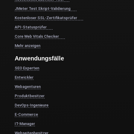
JMeter Test Skript-Validierung
Kostenloser SSL-Zertifikatsprüfer
API-Statusprüfer
Core Web Vitals Checker
Mehr anzeigen
Anwendungsfälle
SEO Experten
Entwickler
Webagenturen
Produktbesitzer
DevOps-Ingenieure
E-Commerce
IT-Manager
Webseitenbesitzer