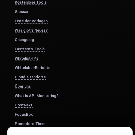
Kostenlose Tools
Glossar
Liste der Vorlagen
Was gibt's Neues?
Changelog
Lasttests-Tools
Whitelist-IPs
Whitelabel-Berichte
Cloud-Standorte
Über uns
What is API Monitoring?
PostNext
FocusBox
Pomodoro Timer
Study Timer