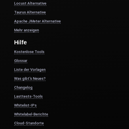
Locust Alternative
Taurus Alternative
Apache JMeter Alternative
Mehr anzeigen
Hilfe
Kostenlose Tools
Glossar
Liste der Vorlagen
Was gibt's Neues?
Changelog
Lasttests-Tools
Whitelist-IPs
Whitelabel-Berichte
Cloud-Standorte