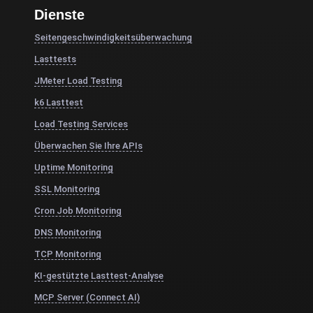
Dienste
Seitengeschwindigkeitsüberwachung
Lasttests
JMeter Load Testing
k6 Lasttest
Load Testing Services
Überwachen Sie Ihre APIs
Uptime Monitoring
SSL Monitoring
Cron Job Monitoring
DNS Monitoring
TCP Monitoring
KI-gestützte Lasttest-Analyse
MCP Server (Connect AI)