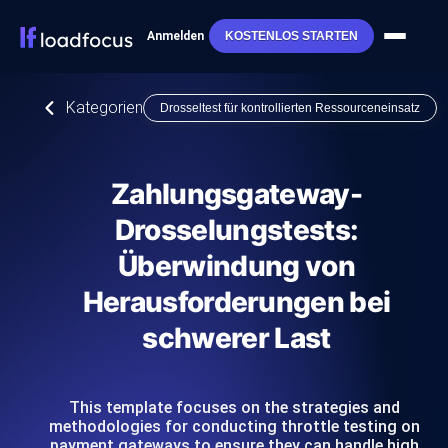
Anmelden
KOSTENLOS STARTEN
Kategorien
Drosseltest für kontrollierten Ressourceneinsatz
Zahlungsgateway-
Drosselungstests:
Überwindung von
Herausforderungen bei
schwerer Last
This template focuses on the strategies and
methodologies for conducting throttle testing on
payment gateways to ensure they can handle high