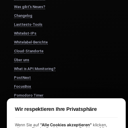
Was gibt's Neues?
Changelog
Lasttests-Tools
Whitelist-IPs
Whitelabel-Berichte
Cloud-Standorte
Über uns
What is API Monitoring?
PostNext
FocusBox
Pomodoro Timer
Study Timer
Wir respektieren Ihre Privatsphäre
DesignerBox
Wenn Sie auf
"Alle Cookies akzeptieren"
klicken,