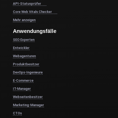
API-Statusprüfer
Core Web Vitals Checker
Mehr anzeigen
Anwendungsfälle
SEO Experten
Entwickler
Webagenturen
Produktbesitzer
DevOps-Ingenieure
E-Commerce
IT-Manager
Webseitenbesitzer
Marketing-Manager
CTOs