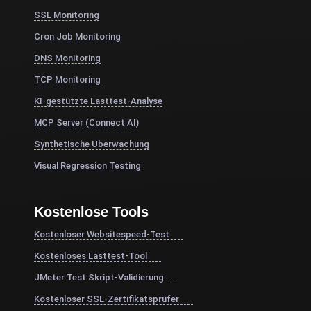
SSL Monitoring
Cron Job Monitoring
DNS Monitoring
TCP Monitoring
KI-gestützte Lasttest-Analyse
MCP Server (Connect AI)
Synthetische Überwachung
Visual Regression Testing
Kostenlose Tools
Kostenloser Websitespeed-Test
Kostenloses Lasttest-Tool
JMeter Test Skript-Validierung
Kostenloser SSL-Zertifikatsprüfer