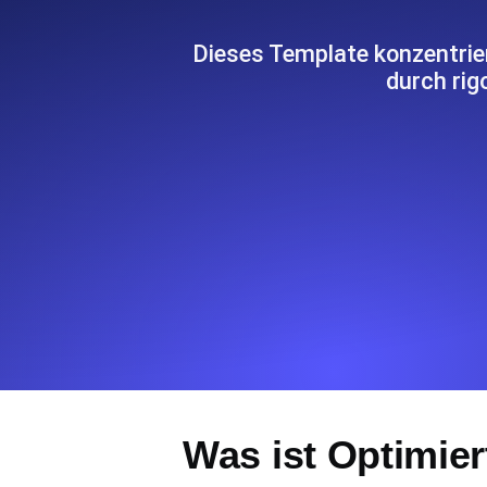
Überwachen Sie Ihre Website-Einbl
Leuchtturms.
Dieses Template konzentrie
durch rig
Uptime Monitoring
Uptime Monitoring für Websites und 
Cron Job Monitoring
Heartbeat Monitoring für Cronjobs u
starten.
TCP Monitoring
Port-Uptime und Connect-Zeit, gepr
Was ist Optimier