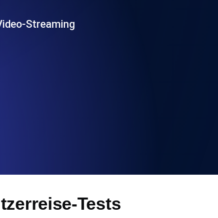
chwindigkeit und Funktionalität der API
 Video-Streaming
ats-Checks und Ablauf-Warnungen.
Checks und Alerts. Kostenlos starten.
nd MCP
tzerreise-Tests