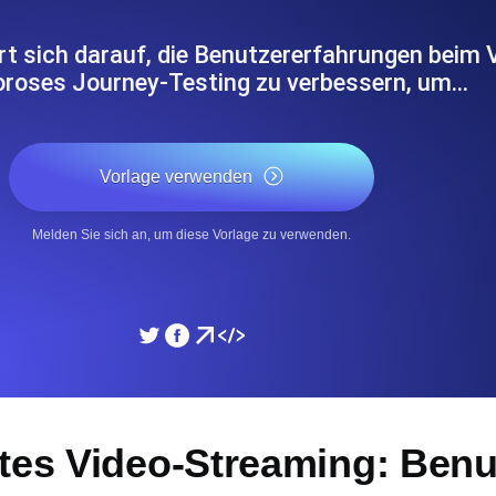
icke und Leistung mithilfe des
Überwachen Sie die Ges
rt sich darauf, die Benutzererfahrungen beim
oroses Journey-Testing zu verbessern, um…
SSL Monitoring
APIs. Kostenlos starten.
Automatische SSL-Zertifik
Kostenlos starten.
Vorlage verwenden
DNS Monitoring
Melden Sie sich an, um diese Vorlage zu verwenden.
nd geplante Tasks. Kostenlos
DNS Monitoring mit Record-
Monitoring as Code
üft aus 26 Regionen.
Monitore als YAML, JS u
tes Video-Streaming: Benu