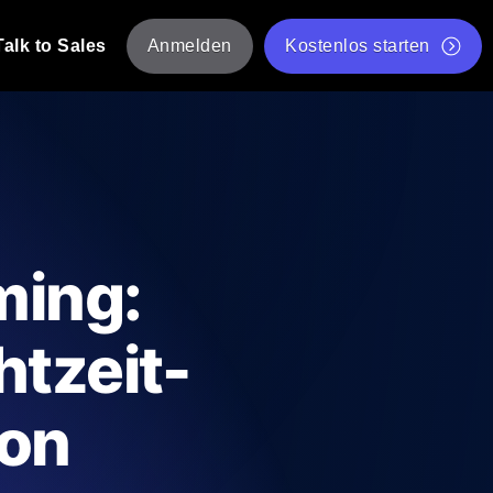
Talk to Sales
Anmelden
Kostenlos starten
tskripte von mehreren Standorten aus.
Kostenloser Websitespeed-Test
Kostenloses Lasttest-Tool
t-Analyse
ormance-Einblicke, die auf Ihren Tech-
Kostenloses JMeter Test Skript-Validierungstool
ming:
API-Statusprüfer
g
Core Web Vitals Checker
htzeit-
rformance-Probes aus 25+ Standorten.
Liste kostenloser Web-Tools
utzer es tun.
ion
hre APIs