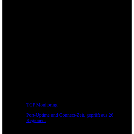
TCP Monitoring
Port-Uptime und Connect-Zeit, geprüft aus 26
Regionen.
Entwickler-Workflow