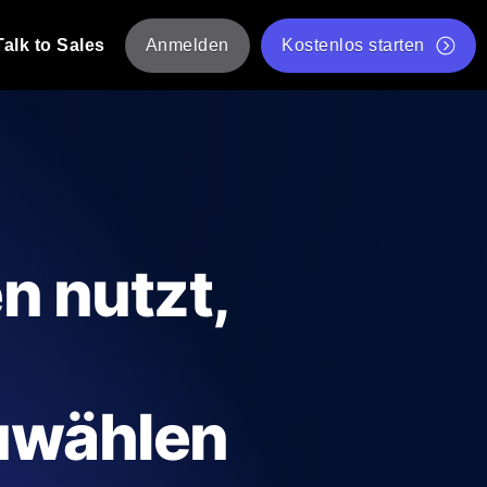
Talk to Sales
Anmelden
Kostenlos starten
tskripte von mehreren Standorten aus.
Kostenloser Websitespeed-Test
Kostenloses Lasttest-Tool
t-Analyse
ormance-Einblicke, die auf Ihren Tech-
Kostenloses JMeter Test Skript-Validierungstool
n nutzt,
API-Statusprüfer
g
Core Web Vitals Checker
rformance-Probes aus 25+ Standorten.
Liste kostenloser Web-Tools
utzer es tun.
uwählen
hre APIs