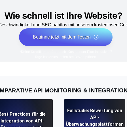
Wie schnell ist Ihre Website?
 Geschwindigkeit und SEO nahtlos mit unserem kostenlosen Ges
Beginne jetzt mit dem Testen
*Keine Kreditkarte erforderlich. Kostenloser Plan inklusive; 7
Tage kostenlos testen bei Bezahlplänen.
MPARATIVE API MONITORING & INTEGRATIO
Fallstudie: Bewertung von
Best Practices für die
API-
Integration von API-
Überwachungsplattformen