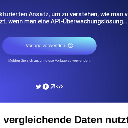
icke und Leistung mithilfe des
Überwachen Sie die Ges
ukturierten Ansatz, um zu verstehen, wie man 
utzt, wenn man eine API-Überwachungslösung…
SSL Monitoring
APIs. Kostenlos starten.
Automatische SSL-Zertifik
Kostenlos starten.
Vorlage verwenden
DNS Monitoring
Melden Sie sich an, um diese Vorlage zu verwenden.
nd geplante Tasks. Kostenlos
DNS Monitoring mit Record-
Monitoring as Code
üft aus 26 Regionen.
Monitore als YAML, JS u
 vergleichende Daten nutzt