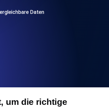
chwindigkeit und Funktionalität der API
vergleichbare Daten
ats-Checks und Ablauf-Warnungen.
Checks und Alerts. Kostenlos starten.
nd MCP
, um die richtige