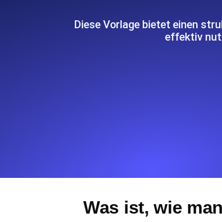
Überwachen Sie Ihre Website-Einbl
Leuchtturms.
Diese Vorlage bietet einen str
effektiv n
Uptime Monitoring
Uptime Monitoring für Websites und 
Cron Job Monitoring
Heartbeat Monitoring für Cronjobs u
starten.
TCP Monitoring
Port-Uptime und Connect-Zeit, gepr
Was ist, wie man