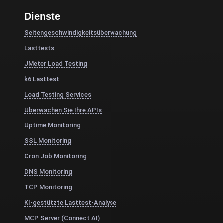
Dienste
Seitengeschwindigkeitsüberwachung
Lasttests
JMeter Load Testing
k6 Lasttest
Load Testing Services
Überwachen Sie Ihre APIs
Uptime Monitoring
SSL Monitoring
Cron Job Monitoring
DNS Monitoring
TCP Monitoring
KI-gestützte Lasttest-Analyse
MCP Server (Connect AI)