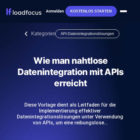
Anmelden
KOSTENLOS STARTEN
Kategorien
API-Datenintegrationslösungen
Wie man nahtlose
Datenintegration mit APIs
erreicht
Diese Vorlage dient als Leitfaden für die
Implementierung effektiver
Datenintegrationslösungen unter Verwendung
von APIs, um eine reibungslose…