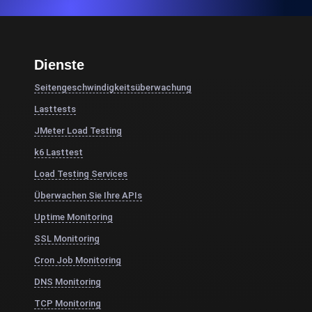
Dienste
Seitengeschwindigkeitsüberwachung
Lasttests
JMeter Load Testing
k6 Lasttest
Load Testing Services
Überwachen Sie Ihre APIs
Uptime Monitoring
SSL Monitoring
Cron Job Monitoring
DNS Monitoring
TCP Monitoring