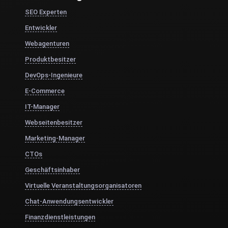
SEO Experten
Entwickler
Webagenturen
Produktbesitzer
DevOps-Ingenieure
E-Commerce
IT-Manager
Webseitenbesitzer
Marketing-Manager
CTOs
Geschäftsinhaber
Virtuelle Veranstaltungsorganisatoren
Chat-Anwendungsentwickler
Finanzdienstleistungen