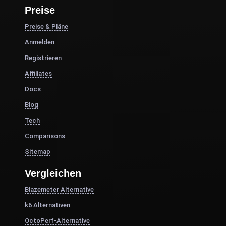
Preise
Preise & Pläne
Anmelden
Registrieren
Affiliates
Docs
Blog
Tech
Comparisons
Sitemap
Vergleichen
Blazemeter Alternative
k6 Alternativen
OctoPerf-Alternative