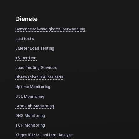
Dienste
Seitengeschwindigkeitsüberwachung
Lasttests
JMeter Load Testing
k6 Lasttest
Load Testing Services
Überwachen Sie Ihre APIs
Uptime Monitoring
SSL Monitoring
Cron Job Monitoring
DNS Monitoring
TCP Monitoring
KI-gestützte Lasttest-Analyse