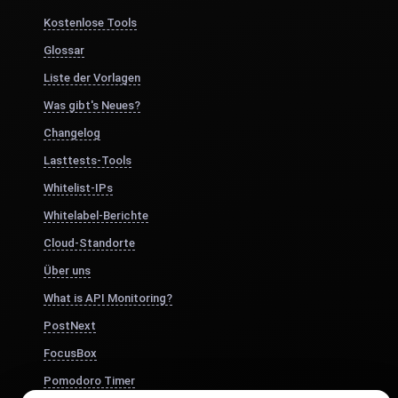
Kostenlose Tools
Glossar
Liste der Vorlagen
Was gibt's Neues?
Changelog
Lasttests-Tools
Whitelist-IPs
Whitelabel-Berichte
Cloud-Standorte
Über uns
What is API Monitoring?
PostNext
FocusBox
Pomodoro Timer